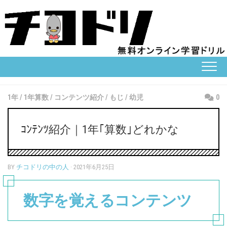
Skip
to
content
1年
/
1年算数
/
コンテンツ紹介
/
もじ
/
幼児
0
ｺﾝﾃﾝﾂ紹介｜1年｢算数｣どれかな
BY
チコドリの中の人
· 2021年6月25日
数字を覚えるコンテンツ