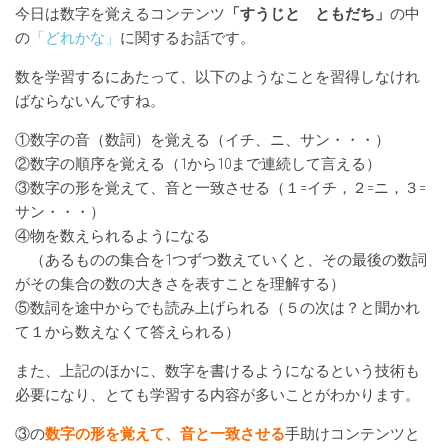
今日は数字を覚えるコンテンツ
「すうじと ともだち」
の中
の
「どれかな」
に関するお話です。
数を学習するにあたって、以下のようなことを習得しなけれ
ばならないんですね。
①数字の音（数詞）を覚える（イチ、ニ、サン・・・）
②数字の順序を覚える（1から10まで連続して言える）
③数字の形を覚えて、音と一致させる（１=イチ，２=ニ，３=
サン・・・）
④物を数えられるようになる
（あるものの集合を1つずつ数えていくと、その最後の数詞
がその集合の数の大きさを表すことを理解する）
⑤数詞を途中からでも読み上げられる（５の次は？と聞かれ
て１から数えなくて答えられる）
また、上記のほかに、数字を書けるようになるという技術も
必要になり、とても学習する内容が多いことがわかります。
③の
数字の形を覚えて、音と一致させる
手助けコンテンツと