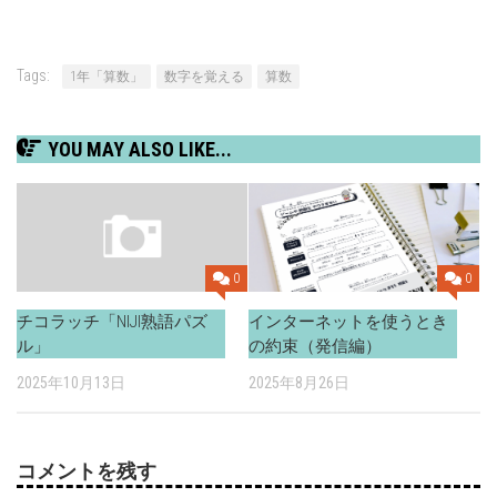
Tags:
1年「算数」
数字を覚える
算数
YOU MAY ALSO LIKE...
0
0
インターネットを使うとき
チコラッチ「NIJI熟語パズ
の約束（発信編）
ル」
2025年8月26日
2025年10月13日
コメントを残す