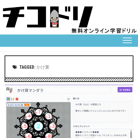
Skip
to
content
TAGGED:
かけ算