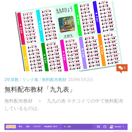
6
2年算数
/
リンク集
/
無料配布教材
2024年3月2日
無料配布教材「九九表」
無料配布教材 ＞ 九九の表 ※チコドリの中で無料配布
しているものは、...