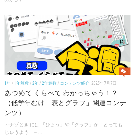
0
1年
/
1年算数
/
2年
/
2年算数
/
コンテンツ紹介
2025年7月7日
あつめて くらべて わかっちゃう！？
（低学年むけ「表とグラフ」関連コンテ
ンツ）
～ナゾとき には 「ひょう」や「グラフ」が とっても
じゅうよう！～...