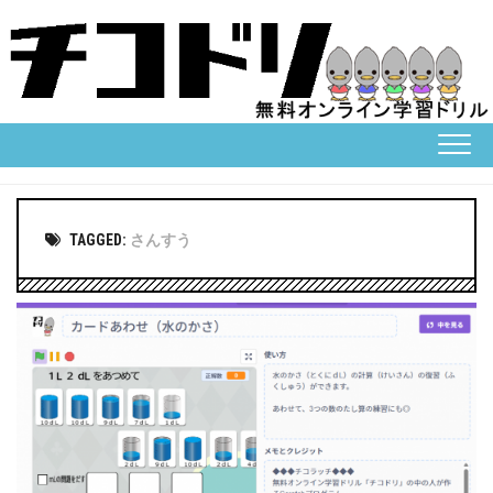
Skip
to
content
TAGGED:
さんすう