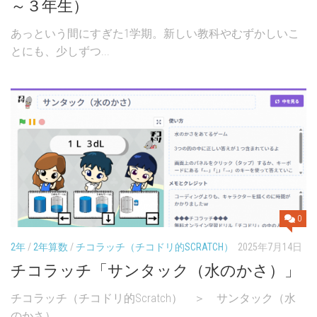
～３年生）
あっという間にすぎた1学期。新しい教科やむずかしいこ
とにも、少しずつ...
0
2年
/
2年算数
/
チコラッチ（チコドリ的SCRATCH）
2025年7月14日
チコラッチ「サンタック（水のかさ）」
チコラッチ（チコドリ的Scratch） ＞ サンタック（水
のかさ） ...