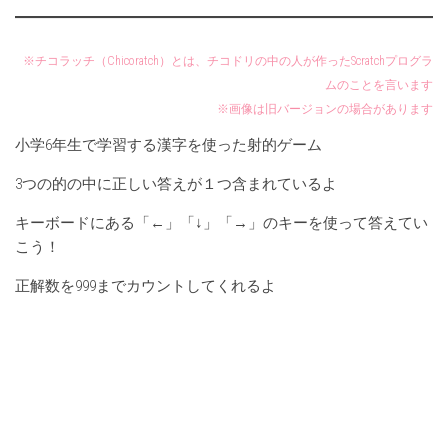
※チコラッチ（Chicoratch）とは、チコドリの中の人が作ったScratchプログラ
ムのことを言います
※画像は旧バージョンの場合があります
小学6年生で学習する漢字を使った射的ゲーム
3つの的の中に正しい答えが１つ含まれているよ
キーボードにある「←」「↓」「→」のキーを使って答えてい
こう！
正解数を999までカウントしてくれるよ