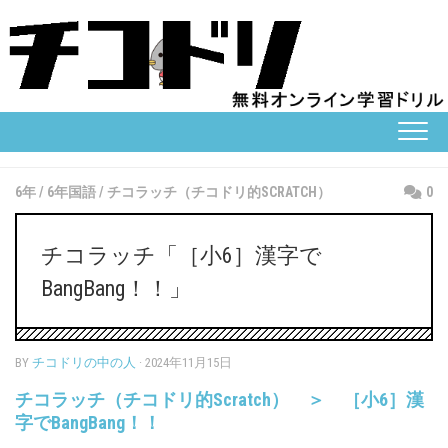
Skip
to
content
6年
/
6年国語
/
チコラッチ（チコドリ的SCRATCH）
0
チコラッチ「［小6］漢字で
BangBang！！」
BY
チコドリの中の人
· 2024年11月15日
チコラッチ（チコドリ的Scratch） ＞ ［小6］漢
字でBangBang！！