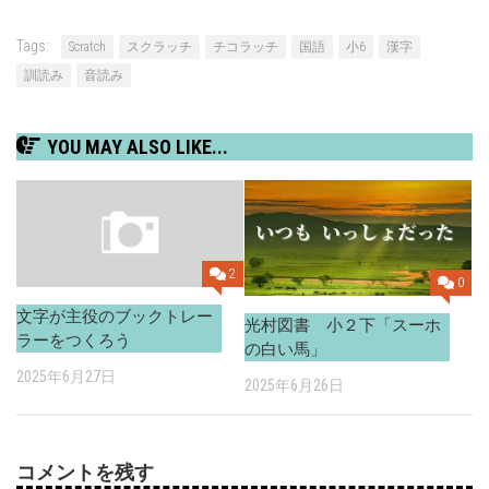
Tags:
Scratch
スクラッチ
チコラッチ
国語
小6
漢字
訓読み
音読み
YOU MAY ALSO LIKE...
2
0
文字が主役のブックトレー
光村図書 小２下「スーホ
ラーをつくろう
の白い馬」
2025年6月27日
2025年6月26日
コメントを残す